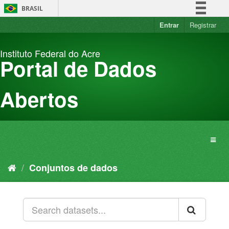
Pular
BRASIL
para
o
Entrar
Registrar
Simplifique!
conteúdo
Comunica BR
Instituto Federal do Acre
Participe
Portal de Dados
Acesso à informação
Legislação
Abertos
Canais
Conjuntos de dados