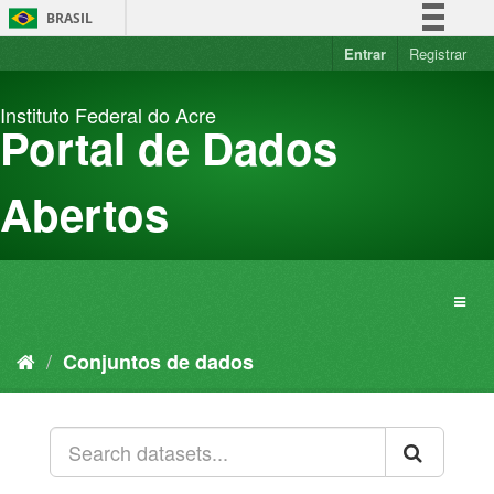
Pular
BRASIL
para
o
Entrar
Registrar
Simplifique!
conteúdo
Comunica BR
Instituto Federal do Acre
Participe
Portal de Dados
Acesso à informação
Legislação
Abertos
Canais
Conjuntos de dados