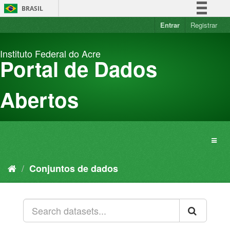
Pular
BRASIL
para
o
Entrar
Registrar
Simplifique!
conteúdo
Comunica BR
Instituto Federal do Acre
Participe
Portal de Dados
Acesso à informação
Legislação
Abertos
Canais
Conjuntos de dados