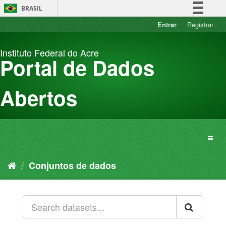
Pular
BRASIL
para
o
Entrar
Registrar
Simplifique!
conteúdo
Comunica BR
Instituto Federal do Acre
Participe
Portal de Dados
Acesso à informação
Legislação
Abertos
Canais
Conjuntos de dados