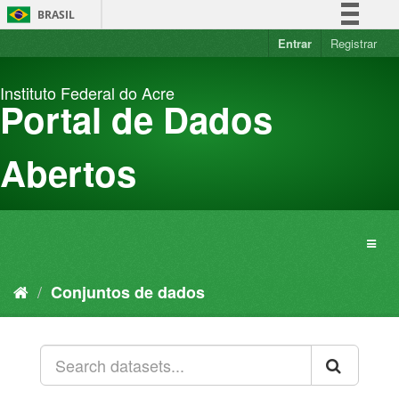
Pular
BRASIL
para
o
Entrar
Registrar
Simplifique!
conteúdo
Comunica BR
Instituto Federal do Acre
Participe
Portal de Dados
Acesso à informação
Legislação
Abertos
Canais
Conjuntos de dados