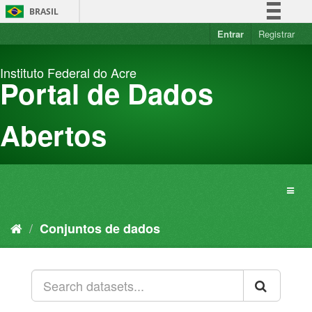
Pular
BRASIL
para
o
Entrar
Registrar
Simplifique!
conteúdo
Comunica BR
Instituto Federal do Acre
Participe
Portal de Dados
Acesso à informação
Legislação
Abertos
Canais
Conjuntos de dados