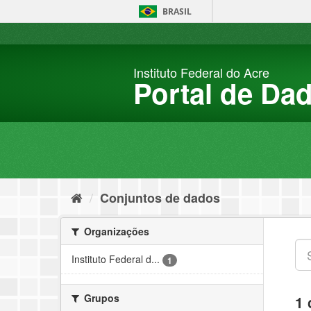
Pular
BRASIL
para
o
conteúdo
Instituto Federal do Acre
Portal de Da
Conjuntos de dados
Organizações
Instituto Federal d...
1
Grupos
1 