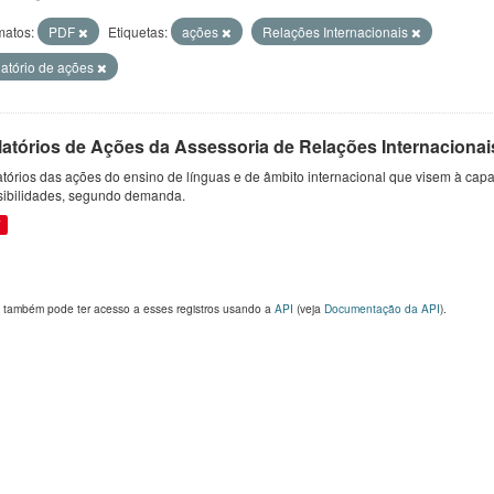
matos:
PDF
Etiquetas:
ações
Relações Internacionais
latório de ações
latórios de Ações da Assessoria de Relações Internacionai
tórios das ações do ensino de línguas e de âmbito internacional que visem à capac
sibilidades, segundo demanda.
F
 também pode ter acesso a esses registros usando a
API
(veja
Documentação da API
).