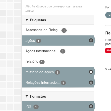
Não há Grupos que correspondam a essa
For
busca
re
Etiquetas
Assessoria de Relaç...
1
Re
Rela
ações
1
pos
Ações internacional...
PD
1
relatório
1
Você
relatório de ações
1
Relações Internacio...
1
Formatos
PDF
1