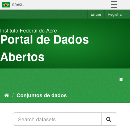
Pular
BRASIL
para
o
Entrar
Registrar
Simplifique!
conteúdo
Comunica BR
Instituto Federal do Acre
Participe
Portal de Dados
Acesso à informação
Legislação
Abertos
Canais
Conjuntos de dados