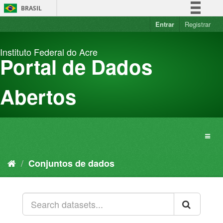
Pular
BRASIL
para
o
Entrar
Registrar
Simplifique!
conteúdo
Comunica BR
Instituto Federal do Acre
Participe
Portal de Dados
Acesso à informação
Legislação
Abertos
Canais
Conjuntos de dados