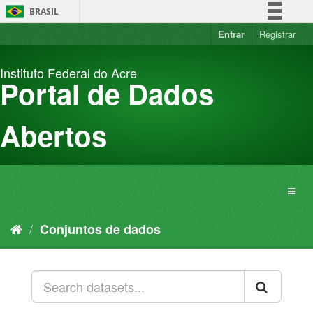
Pular
BRASIL
para
o
Entrar
Registrar
Simplifique!
conteúdo
Comunica BR
Instituto Federal do Acre
Participe
Portal de Dados
Acesso à informação
Legislação
Abertos
Canais
Conjuntos de dados