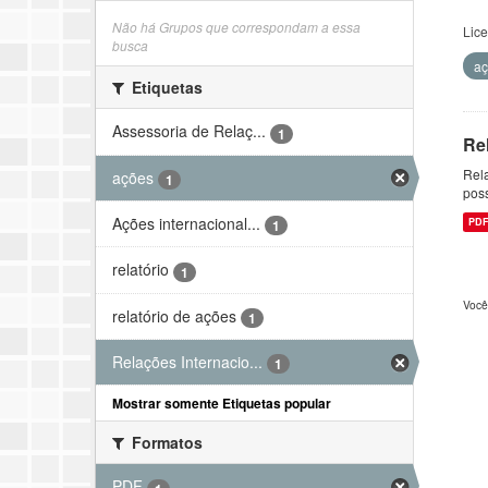
Não há Grupos que correspondam a essa
Lic
busca
a
Etiquetas
Assessoria de Relaç...
1
Re
Rela
ações
1
pos
Ações internacional...
PD
1
relatório
1
Você
relatório de ações
1
Relações Internacio...
1
Mostrar somente Etiquetas popular
Formatos
PDF