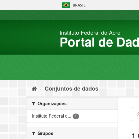
Pular
BRASIL
para
o
conteúdo
Instituto Federal do Acre
Portal de Da
Conjuntos de dados
Organizações
Instituto Federal d...
1
Grupos
1 