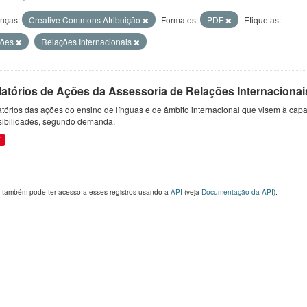
enças:
Creative Commons Atribuição
Formatos:
PDF
Etiquetas:
ções
Relações Internacionais
latórios de Ações da Assessoria de Relações Internacionai
tórios das ações do ensino de línguas e de âmbito internacional que visem à capac
sibilidades, segundo demanda.
F
 também pode ter acesso a esses registros usando a
API
(veja
Documentação da API
).