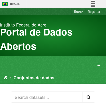
Pular
BRASIL
para
o
Entrar
Registrar
Simplifique!
conteúdo
Comunica BR
Instituto Federal do Acre
Participe
Portal de Dados
Acesso à informação
Legislação
Abertos
Canais
Conjuntos de dados