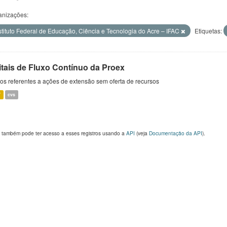
anizações:
stituto Federal de Educação, Ciência e Tecnologia do Acre – IFAC
Etiquetas:
itais de Fluxo Contínuo da Proex
s referentes a ações de extensão sem oferta de recursos
V
cvs
 também pode ter acesso a esses registros usando a
API
(veja
Documentação da API
).