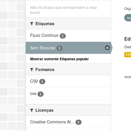
Não há Grupos que correspondam a essa
Org
busca
In
Etiquetas
Fluxo Contínuo
1
Ed
Dado
Sem Recurso
1
CS
Mostrar somente Etiquetas popular
Formatos
Você
CSV
1
cvs
1
Licenças
Creative Commons At...
1