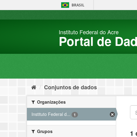
Pular
BRASIL
para
o
conteúdo
Instituto Federal do Acre
Portal de Da
Conjuntos de dados
Organizações
Instituto Federal d...
1
Grupos
1 