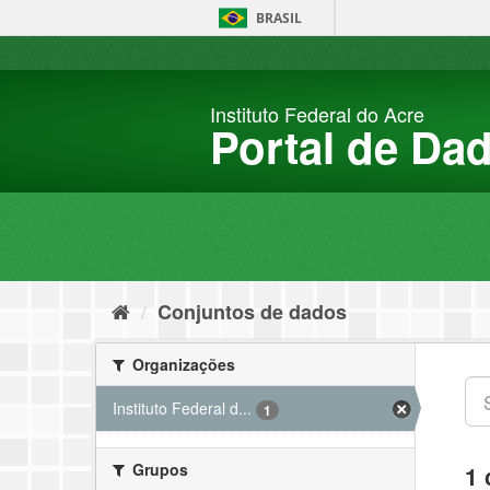
Pular
BRASIL
para
o
conteúdo
Instituto Federal do Acre
Portal de Da
Conjuntos de dados
Organizações
Instituto Federal d...
1
Grupos
1 