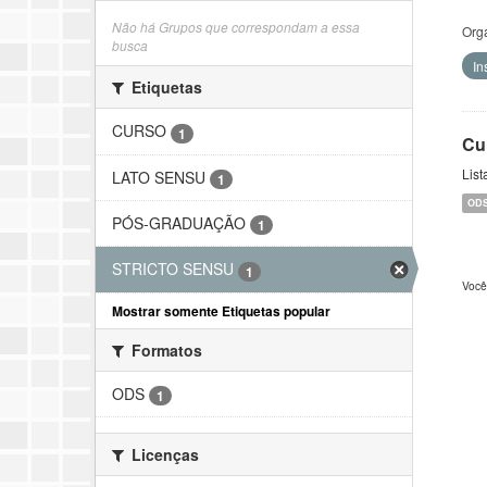
Não há Grupos que correspondam a essa
Org
busca
In
Etiquetas
CURSO
1
Cu
List
LATO SENSU
1
OD
PÓS-GRADUAÇÃO
1
STRICTO SENSU
1
Você
Mostrar somente Etiquetas popular
Formatos
ODS
1
Licenças