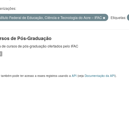
anizações:
stituto Federal de Educação, Ciência e Tecnologia do Acre – IFAC
Etiquetas:
rsos de Pós-Graduação
a de cursos de pós-graduação ofertados pelo IFAC
S
 também pode ter acesso a esses registros usando a
API
(veja
Documentação da API
).