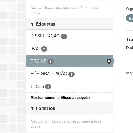
Não há Grupos que correspondam a essa
Org
busca
In
Etiquetas
DISSERTAÇÃO
1
Tr
Dado
IFAC
1
PROINP
1
PÓS-GRADUAÇÃO
Você
1
TESES
1
Mostrar somente Etiquetas popular
Formatos
Não há Formatos que correspondam a essa
busca