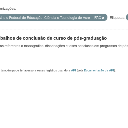
anizações:
stituto Federal de Educação, Ciência e Tecnologia do Acre – IFAC
Etiquetas:
abalhos de conclusão de curso de pós-graduação
s referentes a monografias, dissertações e teses conclusas em programas de pós
 também pode ter acesso a esses registros usando a
API
(veja
Documentação da API
).