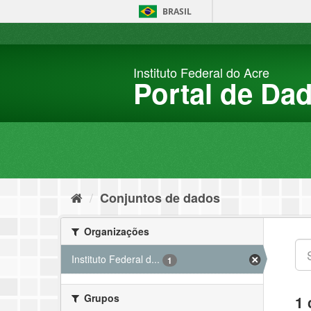
Pular
BRASIL
para
o
conteúdo
Instituto Federal do Acre
Portal de Da
Conjuntos de dados
Organizações
Instituto Federal d...
1
Grupos
1 