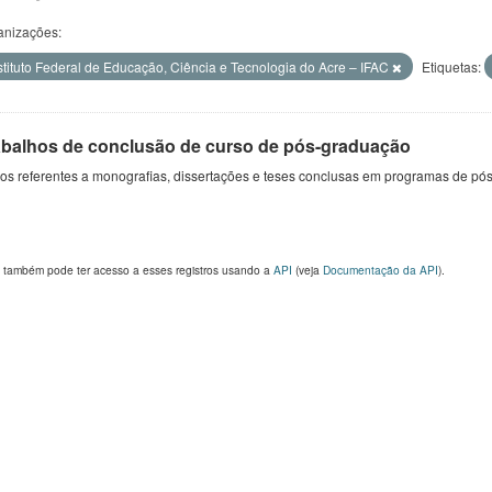
anizações:
stituto Federal de Educação, Ciência e Tecnologia do Acre – IFAC
Etiquetas:
abalhos de conclusão de curso de pós-graduação
s referentes a monografias, dissertações e teses conclusas em programas de pós
 também pode ter acesso a esses registros usando a
API
(veja
Documentação da API
).