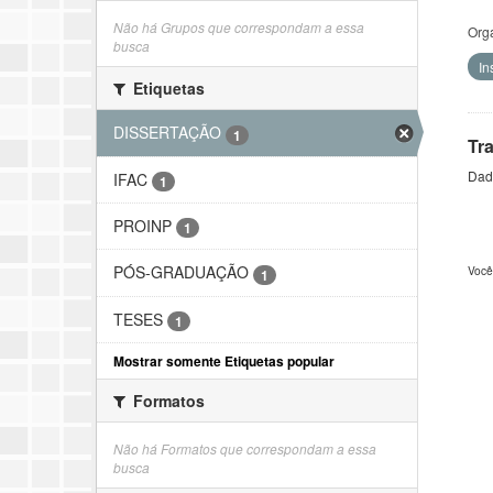
Não há Grupos que correspondam a essa
Org
busca
In
Etiquetas
DISSERTAÇÃO
1
Tr
Dado
IFAC
1
PROINP
1
PÓS-GRADUAÇÃO
Você
1
TESES
1
Mostrar somente Etiquetas popular
Formatos
Não há Formatos que correspondam a essa
busca