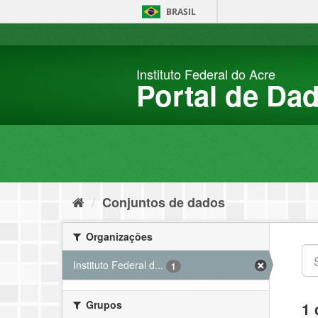
Pular
BRASIL
para
o
conteúdo
Instituto Federal do Acre
Portal de Da
Conjuntos de dados
Organizações
Instituto Federal d...
1
Grupos
1 