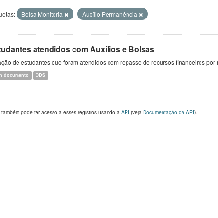
uetas:
Bolsa Monitoria
Auxílio Permanência
tudantes atendidos com Auxílios e Bolsas
ção de estudantes que foram atendidos com repasse de recursos financeiros por m
n documento
ODS
 também pode ter acesso a esses registros usando a
API
(veja
Documentação da API
).