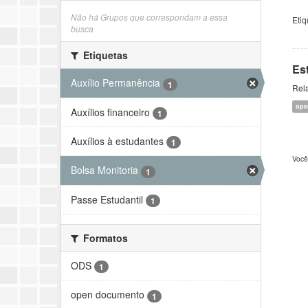
Não há Grupos que correspondam a essa
Etiq
busca
Etiquetas
Es
Auxílio Permanência
1
Rela
ope
Auxílios financeiro
1
Auxílios à estudantes
1
Você
Bolsa Monitoria
1
Passe Estudantil
1
Formatos
ODS
1
open documento
1