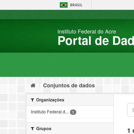
Pular
BRASIL
para
o
conteúdo
Instituto Federal do Acre
Portal de Da
Conjuntos de dados
Organizações
Instituto Federal d...
1
Grupos
1 