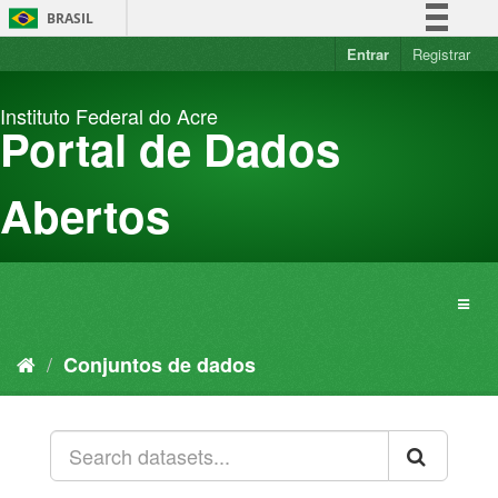
Pular
BRASIL
para
o
Entrar
Registrar
Simplifique!
conteúdo
Comunica BR
Instituto Federal do Acre
Participe
Portal de Dados
Acesso à informação
Legislação
Abertos
Canais
Conjuntos de dados