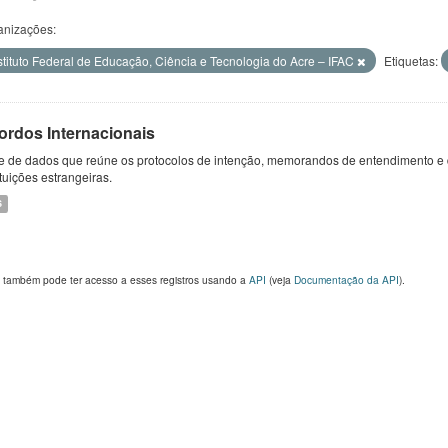
anizações:
stituto Federal de Educação, Ciência e Tecnologia do Acre – IFAC
Etiquetas:
ordos Internacionais
e de dados que reúne os protocolos de intenção, memorandos de entendimento e 
ituições estrangeiras.
S
 também pode ter acesso a esses registros usando a
API
(veja
Documentação da API
).