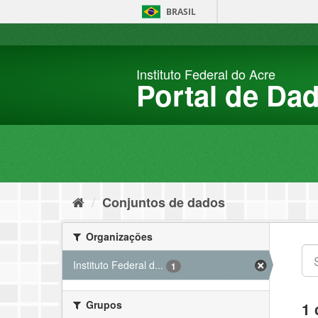
Pular
BRASIL
para
o
conteúdo
Instituto Federal do Acre
Portal de Da
Conjuntos de dados
Organizações
Instituto Federal d...
1
Grupos
1 