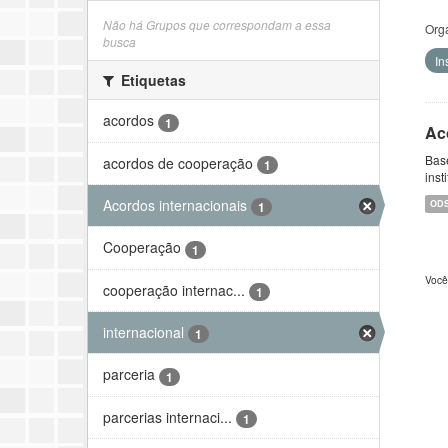
Não há Grupos que correspondam a essa
Org
busca
In
Etiquetas
acordos
1
Ac
Bas
acordos de cooperação
1
inst
Acordos internacionais
OD
1
Cooperação
1
Você
cooperação internac...
1
internacional
1
parceria
1
parcerias internaci...
1