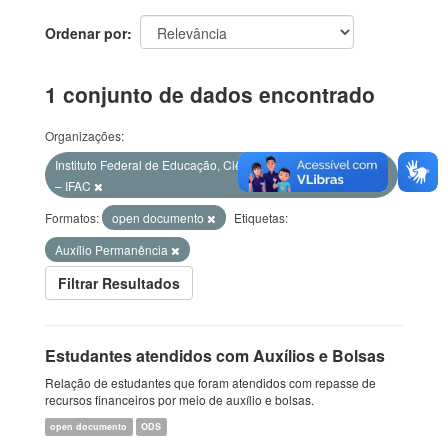
Ordenar por
1 conjunto de dados encontrado
Organizações:
Instituto Federal de Educação, Ciência e Tecnologia do Acre
– IFAC
Formatos:
open documento
Etiquetas:
Auxílio Permanência
Filtrar Resultados
Estudantes atendidos com Auxílios e Bolsas
Relação de estudantes que foram atendidos com repasse de
recursos financeiros por meio de auxílio e bolsas.
open documento
ODS