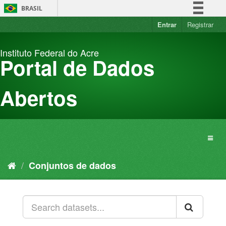
Pular
BRASIL
para
o
Entrar
Registrar
Simplifique!
conteúdo
Comunica BR
Instituto Federal do Acre
Participe
Portal de Dados
Acesso à informação
Legislação
Abertos
Canais
Conjuntos de dados