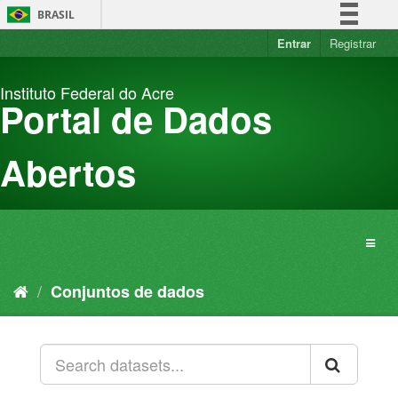
Pular
BRASIL
para
o
Entrar
Registrar
Simplifique!
conteúdo
Comunica BR
Instituto Federal do Acre
Participe
Portal de Dados
Acesso à informação
Legislação
Abertos
Canais
Conjuntos de dados