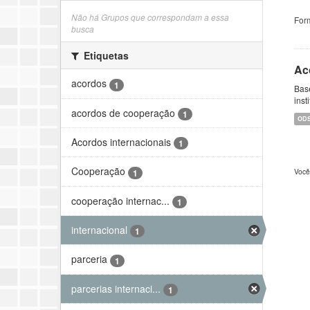
Não há Grupos que correspondam a essa
For
busca
Etiquetas
Ac
acordos
1
Bas
inst
acordos de cooperação
1
OD
Acordos internacionais
1
Cooperação
Você
1
cooperação internac...
1
internacional
1
parceria
1
parcerias internaci...
1