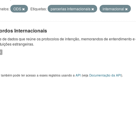
matos:
ODS
Etiquetas:
parcerias internacionais
internacional
ordos Internacionais
e de dados que reúne os protocolos de intenção, memorandos de entendimento e 
ituições estrangeiras.
S
 também pode ter acesso a esses registros usando a
API
(veja
Documentação da API
).