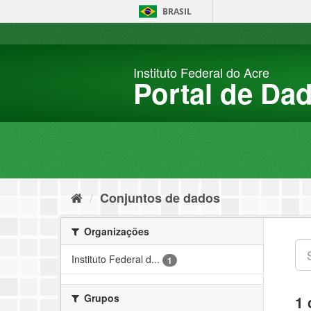
Pular
BRASIL
para
o
conteúdo
Instituto Federal do Acre
Portal de Da
Conjuntos de dados
Organizações
Instituto Federal d...
1
Grupos
1 