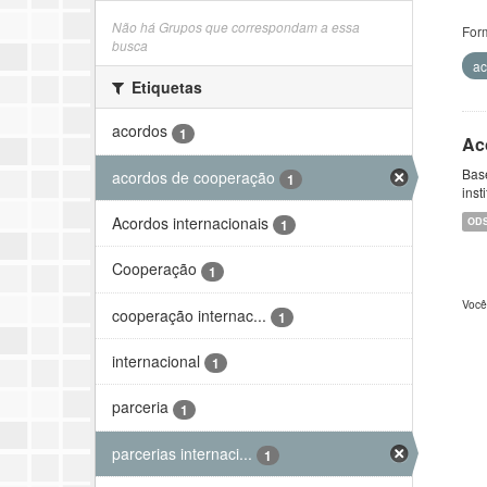
Não há Grupos que correspondam a essa
For
busca
ac
Etiquetas
acordos
1
Ac
Bas
acordos de cooperação
1
inst
Acordos internacionais
OD
1
Cooperação
1
Você
cooperação internac...
1
internacional
1
parceria
1
parcerias internaci...
1