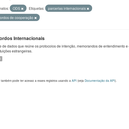
matos:
ODS
Etiquetas:
parcerias internacionais
ordos de cooperação
ordos Internacionais
e de dados que reúne os protocolos de intenção, memorandos de entendimento e 
ituições estrangeiras.
S
 também pode ter acesso a esses registros usando a
API
(veja
Documentação da API
).