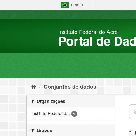
Pular
BRASIL
para
o
conteúdo
Instituto Federal do Acre
Portal de Da
Conjuntos de dados
Organizações
Instituto Federal d...
1
Grupos
1 