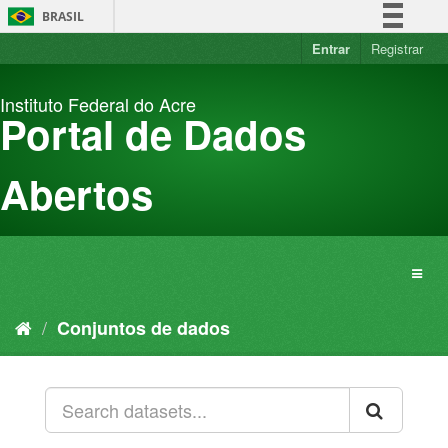
Pular
BRASIL
para
o
Entrar
Registrar
Simplifique!
conteúdo
Comunica BR
Instituto Federal do Acre
Participe
Portal de Dados
Acesso à informação
Legislação
Abertos
Canais
Conjuntos de dados