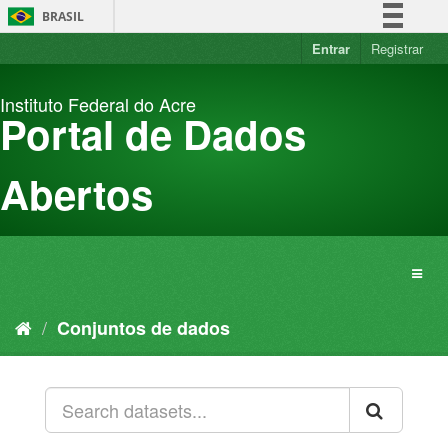
Pular
BRASIL
para
o
Entrar
Registrar
Simplifique!
conteúdo
Comunica BR
Instituto Federal do Acre
Participe
Portal de Dados
Acesso à informação
Legislação
Abertos
Canais
Conjuntos de dados