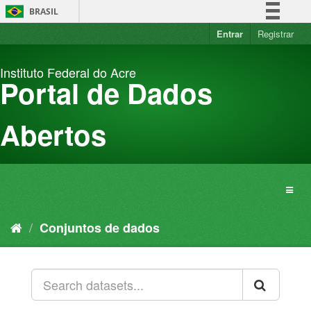
Pular
BRASIL
para
o
Entrar
Registrar
Simplifique!
conteúdo
Comunica BR
Instituto Federal do Acre
Participe
Portal de Dados
Acesso à informação
Legislação
Abertos
Canais
Conjuntos de dados