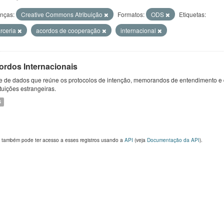
enças:
Creative Commons Atribuição
Formatos:
ODS
Etiquetas:
rceria
acordos de cooperação
internacional
ordos Internacionais
e de dados que reúne os protocolos de intenção, memorandos de entendimento e 
ituições estrangeiras.
S
 também pode ter acesso a esses registros usando a
API
(veja
Documentação da API
).