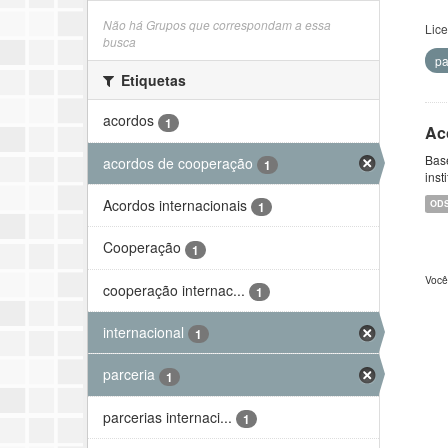
Não há Grupos que correspondam a essa
Lic
busca
pa
Etiquetas
acordos
1
Ac
Bas
acordos de cooperação
1
inst
Acordos internacionais
OD
1
Cooperação
1
Você
cooperação internac...
1
internacional
1
parceria
1
parcerias internaci...
1