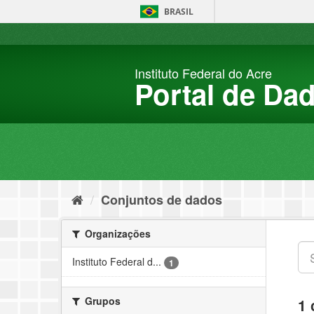
Pular
BRASIL
para
o
conteúdo
Instituto Federal do Acre
Portal de Da
Conjuntos de dados
Organizações
Instituto Federal d...
1
Grupos
1 