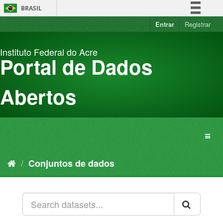
Pular
BRASIL
para
o
Entrar
Registrar
Simplifique!
conteúdo
Comunica BR
Instituto Federal do Acre
Participe
Portal de Dados
Acesso à informação
Legislação
Abertos
Canais
Conjuntos de dados