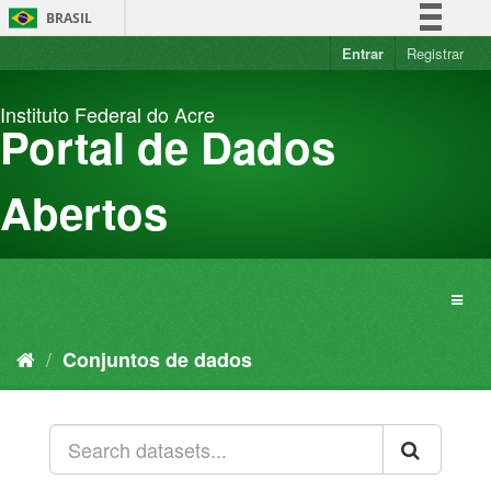
Pular
BRASIL
para
o
Entrar
Registrar
Simplifique!
conteúdo
Comunica BR
Instituto Federal do Acre
Participe
Portal de Dados
Acesso à informação
Legislação
Abertos
Canais
Conjuntos de dados