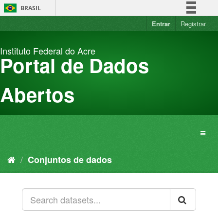
Pular
BRASIL
para
o
Entrar
Registrar
Simplifique!
conteúdo
Comunica BR
Instituto Federal do Acre
Participe
Portal de Dados
Acesso à informação
Legislação
Abertos
Canais
Conjuntos de dados