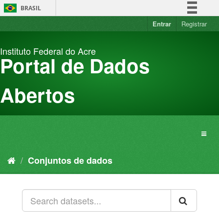
Pular
BRASIL
para
o
Entrar
Registrar
Simplifique!
conteúdo
Comunica BR
Instituto Federal do Acre
Participe
Portal de Dados
Acesso à informação
Legislação
Abertos
Canais
Conjuntos de dados