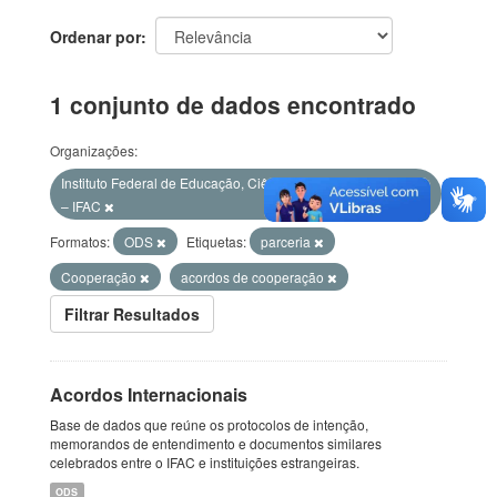
Ordenar por
1 conjunto de dados encontrado
Organizações:
Instituto Federal de Educação, Ciência e Tecnologia do Acre
– IFAC
Formatos:
ODS
Etiquetas:
parceria
Cooperação
acordos de cooperação
Filtrar Resultados
Acordos Internacionais
Base de dados que reúne os protocolos de intenção,
memorandos de entendimento e documentos similares
celebrados entre o IFAC e instituições estrangeiras.
ODS