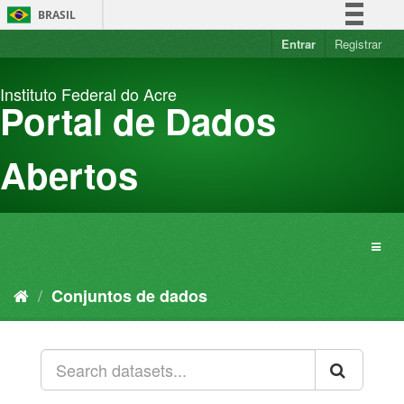
Pular
BRASIL
para
o
Entrar
Registrar
Simplifique!
conteúdo
Comunica BR
Instituto Federal do Acre
Participe
Portal de Dados
Acesso à informação
Legislação
Abertos
Canais
Conjuntos de dados