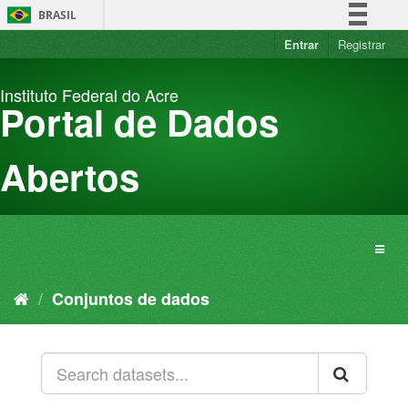
Pular
BRASIL
para
o
Entrar
Registrar
Simplifique!
conteúdo
Comunica BR
Instituto Federal do Acre
Participe
Portal de Dados
Acesso à informação
Legislação
Abertos
Canais
Conjuntos de dados