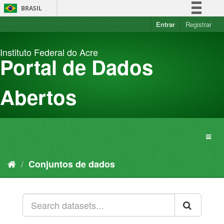
Pular
BRASIL
para
o
Entrar
Registrar
Simplifique!
conteúdo
Comunica BR
Instituto Federal do Acre
Participe
Portal de Dados
Acesso à informação
Legislação
Abertos
Canais
Conjuntos de dados