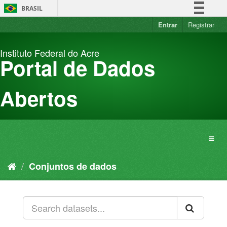
Pular
BRASIL
para
o
Entrar
Registrar
Simplifique!
conteúdo
Comunica BR
Instituto Federal do Acre
Participe
Portal de Dados
Acesso à informação
Legislação
Abertos
Canais
Conjuntos de dados