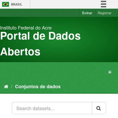
Pular
BRASIL
para
o
Entrar
Registrar
Simplifique!
conteúdo
Comunica BR
Instituto Federal do Acre
Participe
Portal de Dados
Acesso à informação
Legislação
Abertos
Canais
Conjuntos de dados