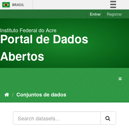
Pular
BRASIL
para
o
Entrar
Registrar
Simplifique!
conteúdo
Comunica BR
Instituto Federal do Acre
Participe
Portal de Dados
Acesso à informação
Legislação
Abertos
Canais
Conjuntos de dados