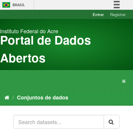
Pular
BRASIL
para
o
Entrar
Registrar
Simplifique!
conteúdo
Comunica BR
Instituto Federal do Acre
Participe
Portal de Dados
Acesso à informação
Legislação
Abertos
Canais
Conjuntos de dados