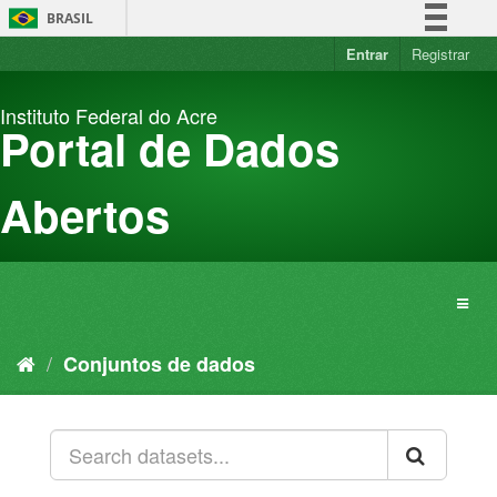
Pular
BRASIL
para
o
Entrar
Registrar
Simplifique!
conteúdo
Comunica BR
Instituto Federal do Acre
Participe
Portal de Dados
Acesso à informação
Legislação
Abertos
Canais
Conjuntos de dados