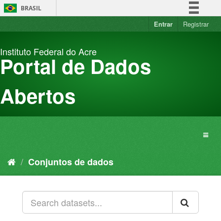
Pular
BRASIL
para
o
Entrar
Registrar
Simplifique!
conteúdo
Comunica BR
Instituto Federal do Acre
Participe
Portal de Dados
Acesso à informação
Legislação
Abertos
Canais
Conjuntos de dados