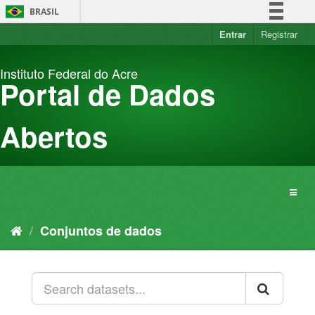
Pular
BRASIL
para
o
Entrar
Registrar
Simplifique!
conteúdo
Comunica BR
Instituto Federal do Acre
Participe
Portal de Dados
Acesso à informação
Legislação
Abertos
Canais
Conjuntos de dados