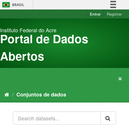
Pular
BRASIL
para
o
Entrar
Registrar
Simplifique!
conteúdo
Comunica BR
Instituto Federal do Acre
Participe
Portal de Dados
Acesso à informação
Legislação
Abertos
Canais
Conjuntos de dados