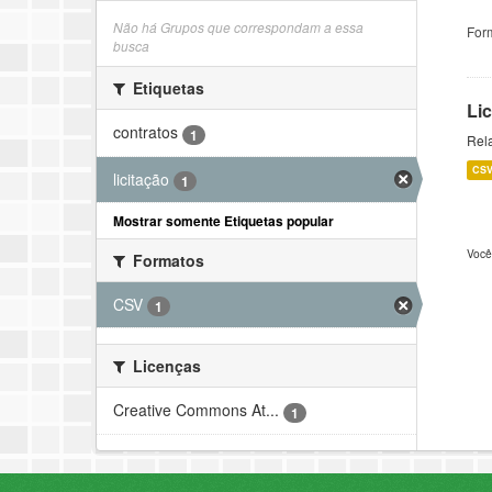
Não há Grupos que correspondam a essa
For
busca
Etiquetas
Li
contratos
1
Rela
CS
licitação
1
Mostrar somente Etiquetas popular
Você
Formatos
CSV
1
Licenças
Creative Commons At...
1