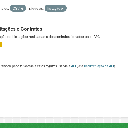
matos:
CSV
Etiquetas:
licitação
citações e Contratos
ção de Licitações realizadas e dos contratos firmados pelo IFAC
V
 também pode ter acesso a esses registros usando a
API
(veja
Documentação da API
).