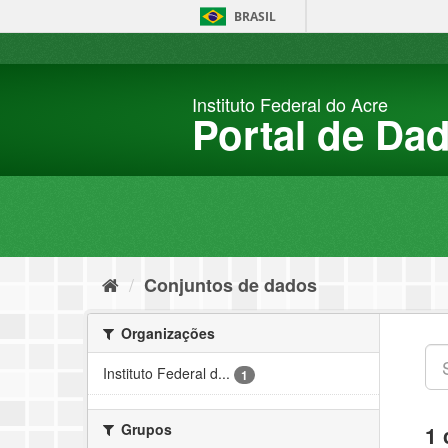
Pular
BRASIL
para
o
conteúdo
Instituto Federal do Acre
Portal de Da
Conjuntos de dados
Organizações
Instituto Federal d...
1
Grupos
1 