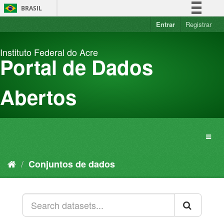
Pular
BRASIL
para
o
Entrar
Registrar
Simplifique!
conteúdo
Comunica BR
Instituto Federal do Acre
Participe
Portal de Dados
Acesso à informação
Legislação
Abertos
Canais
Conjuntos de dados