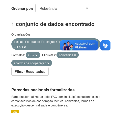
Ordenar por
1 conjunto de dados encontrado
Organizações:
Instituto Federal de Educação, Ciência e Tecnologia do Acre
– IFAC
Formatos:
CSV
Etiquetas:
convênios
acordos de cooperação
Filtrar Resultados
Parcerias nacionais formalizadas
Parcerias formalizadas pelo IFAC com instituições nacionais, tais
como: acordos de cooperação técnica, convênios, termos de
execução descentralizada e congêneres.
CSV