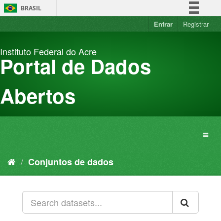
Pular
BRASIL
para
o
Entrar
Registrar
Simplifique!
conteúdo
Comunica BR
Instituto Federal do Acre
Participe
Portal de Dados
Acesso à informação
Legislação
Abertos
Canais
Conjuntos de dados