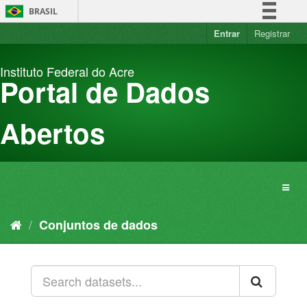
Pular
BRASIL
para
o
Entrar
Registrar
Simplifique!
conteúdo
Comunica BR
Instituto Federal do Acre
Participe
Portal de Dados
Acesso à informação
Legislação
Abertos
Canais
Conjuntos de dados