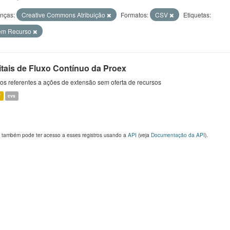
enças:
Creative Commons Atribuição
Formatos:
CSV
Etiquetas:
em Recurso
itais de Fluxo Contínuo da Proex
s referentes a ações de extensão sem oferta de recursos
V
cvs
 também pode ter acesso a esses registros usando a
API
(veja
Documentação da API
).