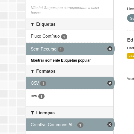
Não há Grupos que correspondam a essa
Lic
busca
S
Etiquetas
Fluxo Contínuo
1
Ed
Dado
Sem Recurso
1
CS
Mostrar somente Etiquetas popular
Formatos
Você
CSV
1
cvs
1
Licenças
Creative Commons At...
1