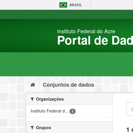
Pular
BRASIL
para
o
conteúdo
Instituto Federal do Acre
Portal de Da
Conjuntos de dados
Organizações
Instituto Federal d...
1
Grupos
1 