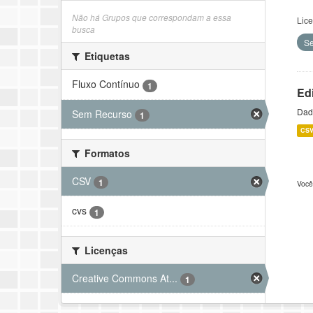
Não há Grupos que correspondam a essa
Lic
busca
S
Etiquetas
Fluxo Contínuo
1
Ed
Dado
Sem Recurso
1
CS
Formatos
CSV
1
Você
cvs
1
Licenças
Creative Commons At...
1