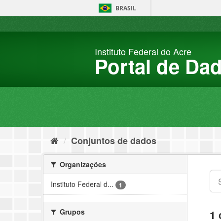
Pular
BRASIL
para
o
conteúdo
Instituto Federal do Acre
Portal de Da
Conjuntos de dados
Organizações
Instituto Federal d...
1
Grupos
1 