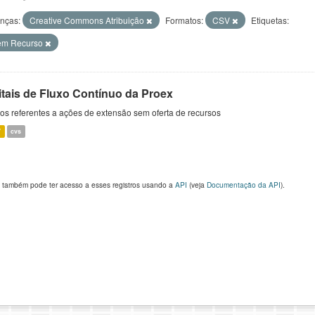
enças:
Creative Commons Atribuição
Formatos:
CSV
Etiquetas:
em Recurso
itais de Fluxo Contínuo da Proex
s referentes a ações de extensão sem oferta de recursos
V
cvs
 também pode ter acesso a esses registros usando a
API
(veja
Documentação da API
).