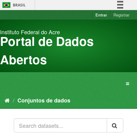
Pular
BRASIL
para
o
Entrar
Registrar
Simplifique!
conteúdo
Comunica BR
Instituto Federal do Acre
Participe
Portal de Dados
Acesso à informação
Legislação
Abertos
Canais
Conjuntos de dados